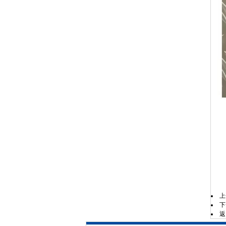
上
下
返