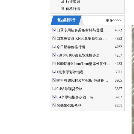
行业知识
价格行情
热点排行
更多>>>>
口罩专用铝鼻梁条材料与普通…
4872
口罩鼻梁条 KN95鼻梁条铝条 …
4823
今日铝卷价格行情
4262
750 840 900铝瓦型规格齐全
4257
1060铝卷0.2mm/1mm壁厚长度任…
4233
1毫米厚彩涂铝卷
3971
哪里有1060材质的铝板-恒建钢…
3905
0.4铝卷现货价格
3887
0.4个厚铝板多少钱一吨
3787
40毫米铝板价格
3751