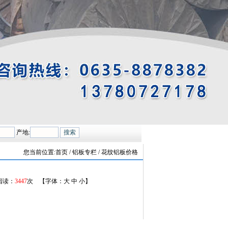
产地:
您当前位置:
首页
/ 铝板专栏 / 花纹铝板价格
阅读：
3447
次 【字体：
大
中
小
】