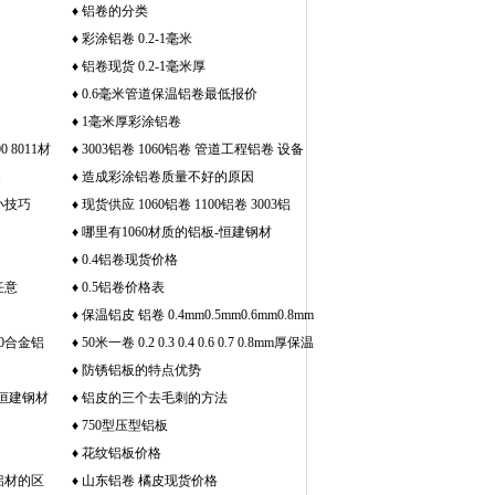
♦
铝卷的分类
♦
彩涂铝卷 0.2-1毫米
♦
铝卷现货 0.2-1毫米厚
♦
0.6毫米管道保温铝卷最低报价
♦
1毫米厚彩涂铝卷
 8011材
♦
3003铝卷 1060铝卷 管道工程铝卷 设备
家
工程铝皮 可定尺开平
♦
造成彩涂铝卷质量不好的原因
小技巧
♦
现货供应 1060铝卷 1100铝卷 3003铝
卷 铝皮铝卷规格齐全
♦
哪里有1060材质的铝板-恒建钢材
♦
0.4铝卷现货价格
任意
♦
0.5铝卷价格表
♦
保温铝皮 铝卷 0.4mm0.5mm0.6mm0.8mm
60合金铝
铝板管道保温
♦
50米一卷 0.2 0.3 0.4 0.6 0.7 0.8mm厚保温
铝皮 1060铝板 铝卷
♦
防锈铝板的特点优势
恒建钢材
♦
铝皮的三个去毛刺的方法
♦
750型压型铝板
♦
花纹铝板价格
铝材的区
♦
山东铝卷 橘皮现货价格