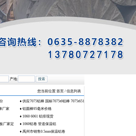
产地:
您当前位置:
首页
/ 信息列表
分
♦
供应7075铝棒 国标7075t6铝棒 7075t651
铝棒厂家
铝棒
♦
铝圆棒95毫米价格
♦
1060 6061 铝排现货
平板厂家定
♦
1060铝卷 管道保温铝
卷 0.2 0.3 0.4 0.5 0.6 0.7 0.8mm 保温铝皮
♦
禹州市销售0.5mm保温铝卷