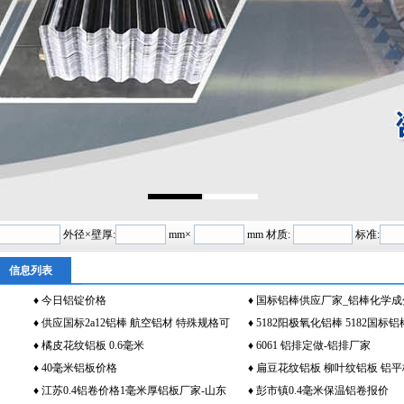
外径×壁厚:
mm×
mm 材质:
标准:
信息列表
♦
今日铝锭价格
♦
国标铝棒供应厂家_铝棒化学成
♦
供应国标2a12铝棒 航空铝材 特殊规格可
♦
5182阳极氧化铝棒 5182国标
加工定制
♦
橘皮花纹铝板 0.6毫米
♦
6061 铝排定做-铝排厂家
♦
40毫米铝板价格
♦
扁豆花纹铝板 柳叶纹铝板 铝
♦
江苏0.4铝卷价格1毫米厚铝板厂家-山东
制
♦
彭市镇0.4毫米保温铝卷报价