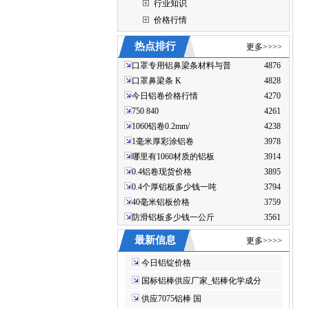
行业知识
价格行情
热点排行
更多>>>>
口罩专用铝鼻梁条材料与普
4876
口罩鼻梁条 K
4828
今日铝卷价格行情
4270
750 840
4261
1060铝卷0.2mm/
4238
1毫米厚彩涂铝卷
3978
哪里有1060材质的铝板
3914
0.4铝卷现货价格
3895
0.4个厚铝板多少钱一吨
3794
40毫米铝板价格
3759
防滑铝板多少钱一公斤
3561
最新信息
更多>>>>
今日铝锭价格
国标铝棒供应厂家_铝棒化学成分
供应7075铝棒 国