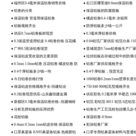
鑫恒建金属
♦
端州区0.4毫米保温铝卷销售价格
♦
右江区哪里做0.6mm保温铝卷
♦
铝卷的分类
♦
保温铝板的防腐措施
♦
保温铝卷 管道用保温铝卷
♦
橘皮铝卷0.4-1毫米 冰箱用
♦
铝板规格齐全
♦
防滑铝板多少钱一公斤
♦
供应0.7mm铝卷板材现货
♦
0.3毫米厚铝卷价格
♦
0.3保温管道用铝皮 0.4铝卷价格 压花橘
♦
0.04铝箔厂家供应 铝箔分条 1100
皮厂家
♦
广州0.5彩涂铝卷现货
质
♦
晋城现货0.7mm铝卷板生产厂
♦
保温铝皮受欢迎的主要原因
♦
拉丝铝板在存储过程中的防潮
♦
0.5mm 1.0mm铝卷 压花铝卷 橘皮铝卷 防
♦
铝卷厂家供应规格齐全
锈铝卷厂家
♦
0.4个厚铝板多少钱一吨
♦
0.4个厚铝板；现货充足
♦
今日铝卷价格行情
♦
1060铝卷0.2mm/1mm壁厚长度
♦
保温铝皮价格规格齐全-恒建铝业
♦
750 840 900铝瓦型规格齐全
♦
0.2铝卷现货供应-山东鑫恒建金属
♦
供应彩色 0.2毫米厚 半硬态 10
♦
新都区0.3毫米保温铝卷价格--恒建钢材
卷 彩铝 1mm 半软态铝皮 3003
♦
铝箔 彩铝箔 8011 铝箔 0态铝箔
♦
分析瓦楞铝板的应用优势
♦
铝卷生产工艺流程包括哪几步-
♦
花纹铝板
♦
保温铝卷-0.9mm
♦
0.4mm 0.5mm 1mm铝皮价格 保温铝卷
♦
彩涂铝卷厂家
♦
口罩鼻梁条 KN95鼻梁条铝条 热熔胶铝
♦
口罩专用铝鼻梁条材料与普通