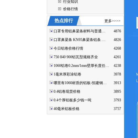
行业知识
价格行情
热点排行
更多>>>>
口罩专用铝鼻梁条材料与普通…
4876
口罩鼻梁条 KN95鼻梁条铝条 …
4826
今日铝卷价格行情
4268
750 840 900铝瓦型规格齐全
4261
1060铝卷0.2mm/1mm壁厚长度任…
4238
1毫米厚彩涂铝卷
3978
哪里有1060材质的铝板-恒建钢…
3913
0.4铝卷现货价格
3895
0.4个厚铝板多少钱一吨
3793
40毫米铝板价格
3757