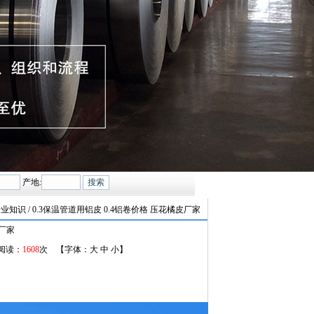
产地:
行业知识 / 0.3保温管道用铝皮 0.4铝卷价格 压花橘皮厂家
皮厂家
 阅读：
1608
次 【字体：
大
中
小
】