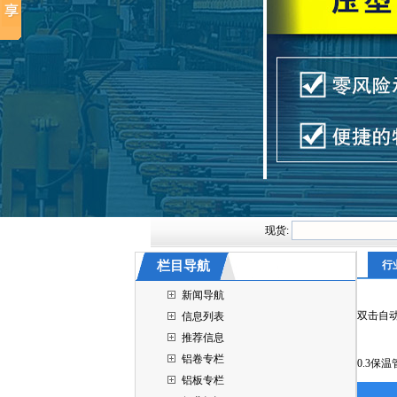
现货:
栏目导航
行
新闻导航
双击自
信息列表
推荐信息
铝卷专栏
0.3保
铝板专栏