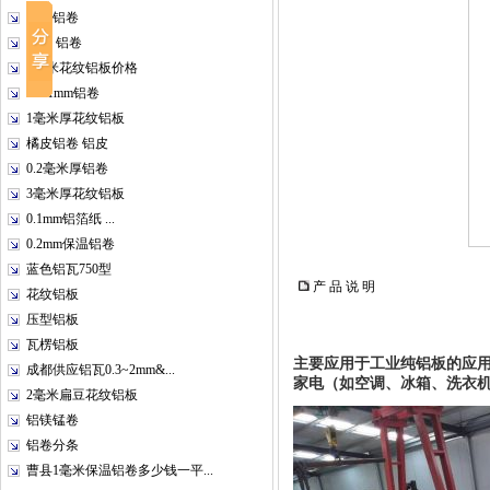
彩涂铝卷
1060 铝卷
5毫米花纹铝板价格
0.2-1mm铝卷
1毫米厚花纹铝板
橘皮铝卷 铝皮
0.2毫米厚铝卷
3毫米厚花纹铝板
0.1mm铝箔纸 ...
0.2mm保温铝卷
蓝色铝瓦750型
产 品 说 明
花纹铝板
压型铝板
瓦楞铝板
主要应用于工业纯铝板的应
成都供应铝瓦0.3~2mm&...
家电（如空调、冰箱、洗衣
2毫米扁豆花纹铝板
铝镁锰卷
铝卷分条
曹县1毫米保温铝卷多少钱一平...