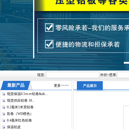
现货:
外径×壁厚:
最新产品
更多>>>>
产品展示
现货保温0.5ｍｍ铝卷&nb...
现货供应铝卷 10...
0.2毫米1米宽铝卷
彩卷（WD橙色）
0.4毫米红色铝卷
保温铝皮